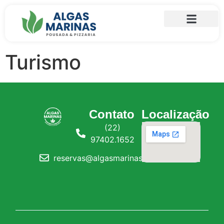
Turismo
Contato
Localização
(22)
97402.1652
reservas@algasmarinas.com.br